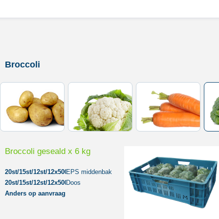
Broccoli
Broccoli geseald x 6 kg
20st/15st/12st/12x500gr
EPS middenbak
20st/15st/12st/12x500gr
Doos
Anders op aanvraag