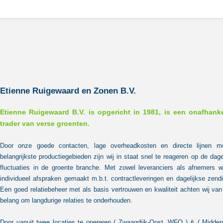
Etienne Ruigewaard en Zonen B.V.
Etienne Ruigewaard B.V. is opgericht in 1981, is een onafhanke
trader van verse groenten.
Door onze goede contacten, lage overheadkosten en directe lijnen m
belangrijkste productiegebieden zijn wij in staat snel te reageren op de dage
fluctuaties in de groente branche. Met zowel leveranciers als afnemers 
individueel afspraken gemaakt m.b.t. contractleveringen en dagelijkse zend
Een goed relatiebeheer met als basis vertrouwen en kwaliteit achten wij van
belang om langdurige relaties te onderhouden.
Door vanuit twee locaties te opereren ( Zwaagdijk-Oost, WFO ) & ( Midde